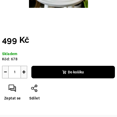
499 Kč
Měrná
Skladem
cena:
Kód:
678
−
+
Do košíku
Zeptat se
Sdílet