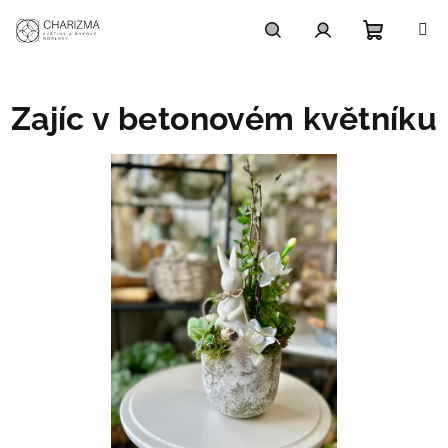
Přejít
na
obsah
Nákupní
Hledat
Přihlášení
Zajíc v betonovém květníku
košík