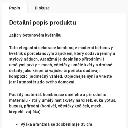
Popis
Diskuze
Detailní popis produktu
Zajíc v betonovém květníku
Tato elegantní dekorace kombinuje moderní betonový
květník s porcelánovým zajíčkem, který dodává jemný a
stylový nádech. Aranžmá je doplněno přírodními i
umělými prvky – mech, větvičky, umělé květy a drobné
detaily jako křepelčí vajíčko či peříčko dodávají
kompozici jedinečný vzhled.
Objednejte nyní a vneste
jarní atmosféru do svého domova!
Použitý materiál: kombinace umělého a přírodního
materiálu - stálý umělý mat (květy narcisek, eukalyptus,
buxus), přírodní (borůvčí, větvičky kočiček, mech,
křepelčí vajíčka)
Výška aranžmá se zdobením je 35 cm