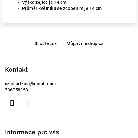
Výška zajíce je 14 cm
Průměr květníku se zdobením je 14 cm
Z
á
Shoptet.cz
Můjprvníeshop.cz
p
a
Kontakt
t
í
cz.charizma
@
gmail.com
736758358
Informace pro vás