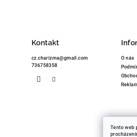
Z
á
p
a
Kontakt
Info
t
cz.charizma
@
gmail.com
O nás
í
736758358
Podmín
Obcho
Reklam
Tento web 
procházení