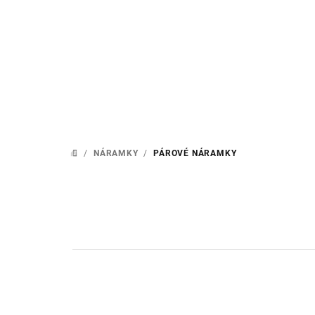
Přejít
na
obsah
/
NÁRAMKY
/
PÁROVÉ NÁRAMKY
DOMŮ