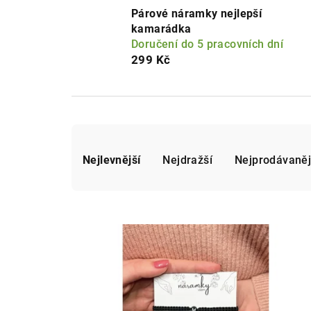
Párové náramky nejlepší
kamarádka
Doručení do 5 pracovních dní
299 Kč
Ř
Nejlevnější
Nejdražší
Nejprodávaněj
a
z
e
V
n
ý
í
p
p
i