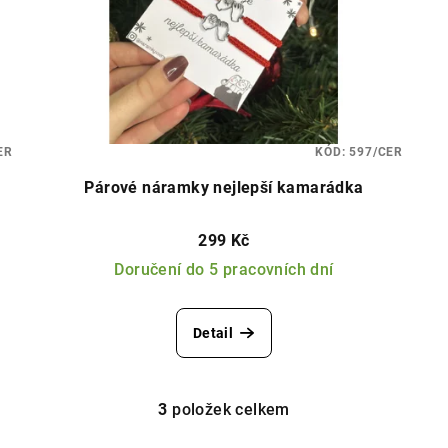
ER
KÓD:
597/CER
Párové náramky nejlepší kamarádka
299 Kč
Doručení do 5 pracovních dní
Detail
3
položek celkem
O