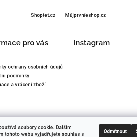
v
l
Shoptet.cz
Můjprvníeshop.cz
á
d
a
rmace pro vás
Instagram
c
í
p
ky ochrany osobních údajů
r
dní podmínky
v
ace a vrácení zboží
k
y
v
ý
p
používá soubory cookie. Dalším
i
Odmítnout
m tohoto webu vyjadřujete souhlas s