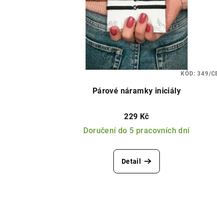
r
s
o
p
d
r
u
o
KÓD:
349/C
k
d
Párové náramky iniciály
t
u
229 Kč
ů
k
Doručení do 5 pracovních dní
t
ů
Detail