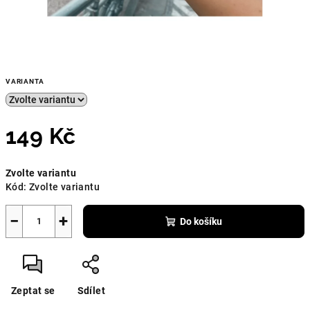
VARIANTA
149 Kč
Měrná
Zvolte variantu
cena:
Kód:
Zvolte variantu
−
+
Do košíku
Zeptat se
Sdílet