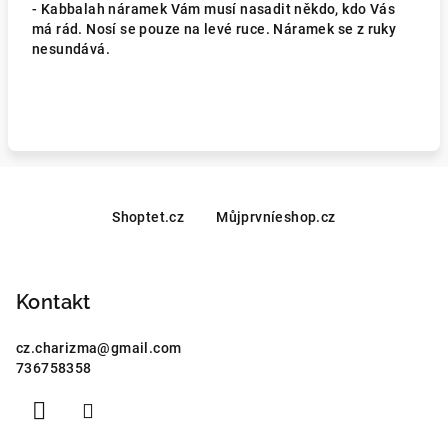
- Kabbalah náramek Vám musí nasadit někdo, kdo Vás
má rád. Nosí se pouze na levé ruce. Náramek se z ruky
nesundává.
Z
á
Shoptet.cz
Můjprvníeshop.cz
p
a
Kontakt
t
í
cz.charizma
@
gmail.com
736758358