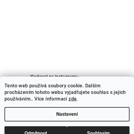
Sledovat na Instagramu
Tento web používá soubory cookie. Dalším
procházením tohoto webu vyjadřujete souhlas s jejich
používáním.. Více informací
Facebook
zde
.
Nastavení
Copyright 2026
CHARIZMA
. Všechna práva vyhrazena.
Odmítnout
Souhlasím