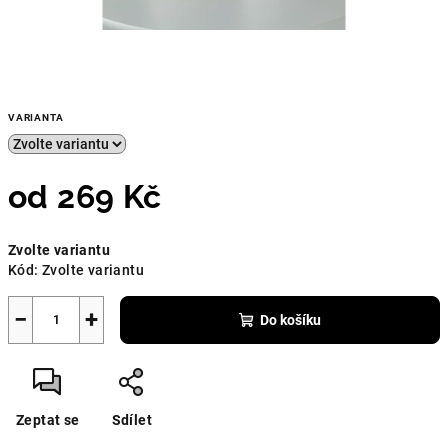
VARIANTA
od
269 Kč
Měrná
Zvolte variantu
cena:
Kód:
Zvolte variantu
−
+
Do košíku
Zeptat se
Sdílet