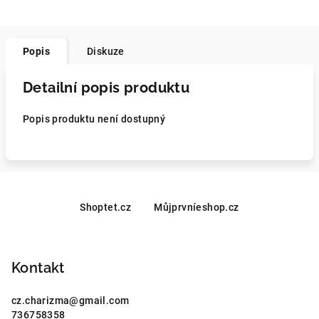
Popis
Diskuze
Detailní popis produktu
Popis produktu není dostupný
Z
á
Shoptet.cz
Můjprvníeshop.cz
p
a
Kontakt
t
í
cz.charizma
@
gmail.com
736758358